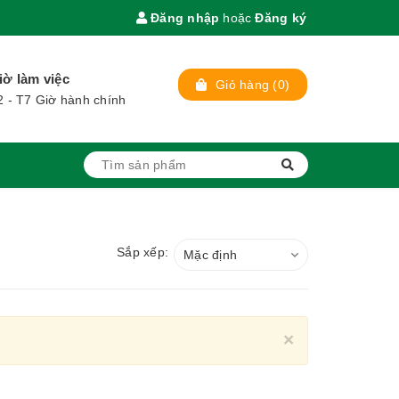
Đăng nhập
hoặc
Đăng ký
iờ làm việc
Giỏ hàng
(
0
)
2 - T7 Giờ hành chính
Sắp xếp:
Mặc định
Close
×