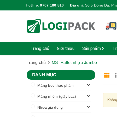
Hotline:
0707 180 810
Địa chỉ
:
Số 5 Đống Đa, Ph
Trang chủ
Giới thiệu
Sản phẩm
Ti
Trang chủ
MS- Pallet nhựa Jumbo
DANH MỤC
Màng bọc thực phẩm
Màng nhôm (giấy bạc)
Không
Nhựa gia dụng