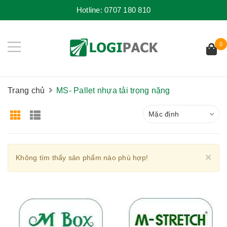
Hotline:
0707 180 810
0
Trang chủ
MS- Pallet nhựa tải trọng nặng
Mặc định
Cl
×
Không tìm thấy sản phẩm nào phù hợp!