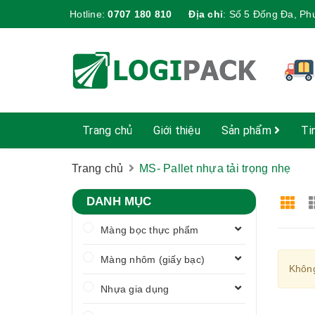
Hotline:
0707 180 810
Địa chỉ
:
Số 5 Đống Đa, Ph
Trang chủ
Giới thiệu
Sản phẩm
Ti
Trang chủ
MS- Pallet nhựa tải trọng nhẹ
DANH MỤC
Màng bọc thực phẩm
Màng nhôm (giấy bạc)
Không
Nhựa gia dụng