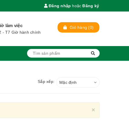
Đăng nhập
hoặc
Đăng ký
iờ làm việc
Giỏ hàng
(
0
)
2 - T7 Giờ hành chính
Sắp xếp:
Mặc định
Close
×