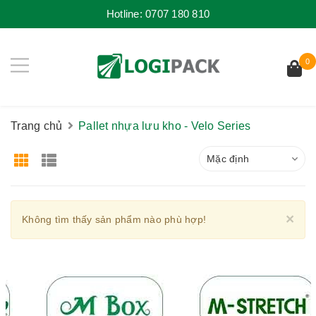
Hotline:
0707 180 810
0
Trang chủ
Pallet nhựa lưu kho - Velo Series
Mặc định
Cl
×
Không tìm thấy sản phẩm nào phù hợp!