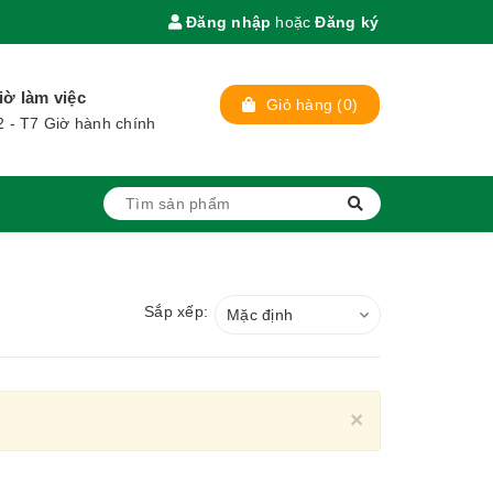
Đăng nhập
hoặc
Đăng ký
iờ làm việc
Giỏ hàng
(
0
)
2 - T7 Giờ hành chính
Sắp xếp:
Mặc định
Close
×