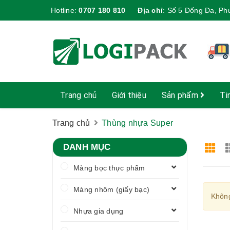
Hotline:
0707 180 810
Địa chỉ
:
Số 5 Đống Đa, Ph
Trang chủ
Giới thiệu
Sản phẩm
Ti
Trang chủ
Thùng nhựa Super
DANH MỤC
Màng bọc thực phẩm
Màng nhôm (giấy bạc)
Không
Nhựa gia dụng