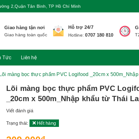
ường 2,Quận Tân Bình, TP Hồ Chí Minh
Hỗ trợ 24/7
Giao hàng tận nơi
G
Giao hàng toàn quốc
0707 180 810
T
Hotline:
n Tức
Liên hệ
Lõi màng bọc thực phẩm PVC Logifood _20cm x 500m_Nhập 
Lõi màng bọc thực phẩm PVC Logif
_20cm x 500m_Nhập khẩu từ Thái L
Viết đánh giá
Trạng thái:
Hết hàng