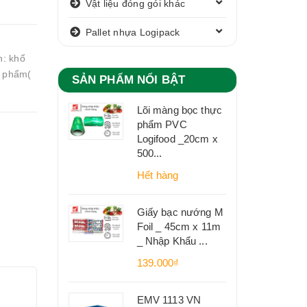
Vật liệu đóng gói khác
Pallet nhựa Logipack
n: khổ
c phẩm(
SẢN PHẨM NỔI BẬT
Lõi màng bọc thực
phẩm PVC
Logifood _20cm x
500...
Hết hàng
Giấy bạc nướng M
Foil _ 45cm x 11m
_ Nhập Khẩu ...
139.000₫
EMV 1113 VN