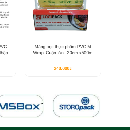
 PVC
Màng bọc thực phẩm PVC M
Màng
Nhập
Wrap_Cuộn lớn_ 30cm x500m
Wrap_3
240.000₫