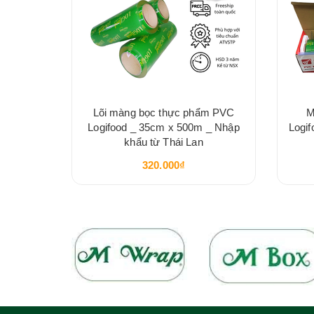
ẩm PVC
Lõi màng bọc thực phẩm PVC
M
m x500m
Logifood _ 35cm x 500m _ Nhập
Logi
khẩu từ Thái Lan
320.000₫