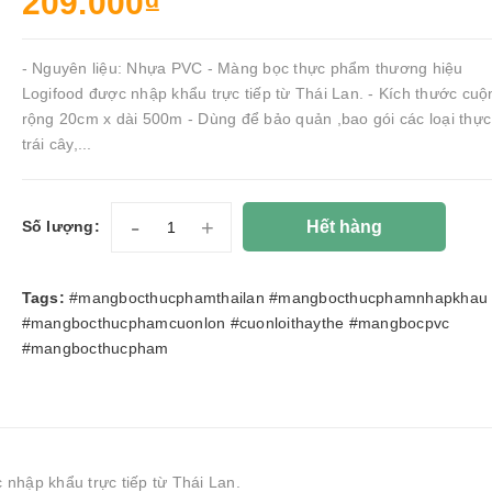
209.000₫
- Nguyên liệu: Nhựa PVC - Màng bọc thực phẩm thương hiệu
Logifood được nhập khẩu trực tiếp từ Thái Lan. - Kích thước cuộ
rộng 20cm x dài 500m - Dùng để bảo quản ,bao gói các loại thự
trái cây,...
-
+
Hết hàng
Số lượng:
Tags:
#mangbocthucphamthailan #mangbocthucphamnhapkhau
#mangbocthucphamcuonlon #cuonloithaythe #mangbocpvc
#mangbocthucpham
nhập khẩu trực tiếp từ Thái Lan.