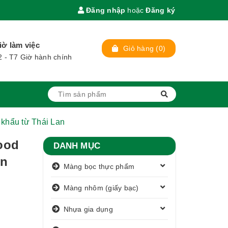
Đăng nhập
hoặc
Đăng ký
iờ làm việc
Giỏ hàng
(
0
)
2 - T7 Giờ hành chính
khẩu từ Thái Lan
ood
DANH MỤC
an
Màng bọc thực phẩm
Màng nhôm (giấy bạc)
Nhựa gia dụng