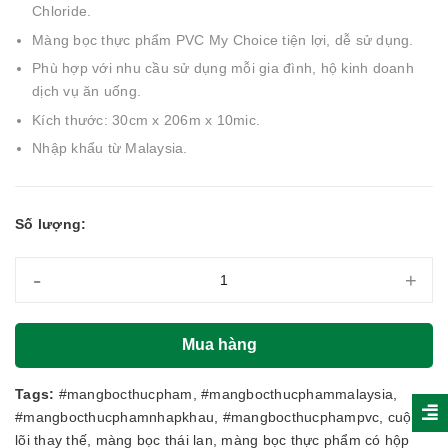
Chloride.
Màng bọc thực phẩm PVC My Choice tiện lợi, dễ sử dụng.
Phù hợp với nhu cầu sử dụng mỗi gia đình, hộ kinh doanh
dịch vụ ăn uống.
Kích thước: 30cm x 206m x 10mic.
Nhập khẩu từ Malaysia.
Số lượng:
-
+
Mua hàng
Tags:
#mangbocthucpham
,
#mangbocthucphammalaysia
,
#mangbocthucphamnhapkhau
,
#mangbocthucphampvc
,
cuộn
lõi thay thế
,
màng bọc thái lan
,
màng bọc thực phẩm có hộp