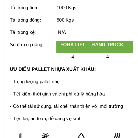
Tải trọng tĩnh:
1000 Kgs
Tải trọng động:
500 Kgs
Tải trọng kệ:
N/A
Số đường nâng:
FORK LIFT
HAND TRUCK
ST
4
4
ƯU ĐIỂM PALLET NHỰA XUẤT KHẨU:
- Trọng lượng pallet nhẹ
- Tiết kiệm thời gian và chi phí xử lý hàng hóa
- Có thể tái sử dụng, tái chế, thân thiện với môi trường
- Tiện lợi, an toàn, dễ dàng vệ sinh