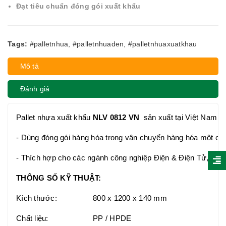
Đạt tiêu chuẩn đóng gói xuất khẩu
Tags:
#palletnhua
,
#palletnhuaden
,
#palletnhuaxuatkhau
Mô tả
Đánh giá
Pallet nhựa xuất khẩu
NLV 0812 VN
sản xuất tại Việt Nam
- Dùng đóng gói hàng hóa trong vận chuyển hàng hóa một c
- Thích hợp cho các ngành công nghiệp Điện & Điện Tử, Thự
THÔNG SỐ KỸ THUẬT:
Kích thước:
800 x 1200 x 140 mm
Chất liệu:
PP / HPDE