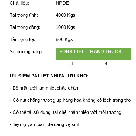
Chất liệu:
HPDE
Tải trọng tĩnh:
4000 Kgs
Tải trọng động:
1000 Kgs
Tải trọng kệ:
800 Kgs
Số đường nâng:
FORK LIFT
HAND TRUCK
ST
4
4
ƯU ĐIỂM PALLET NHỰA LƯU KHO:
- Bề mặt lưới tản nhiệt chắc chắn
- Có nút chống trượt giúp hàng hóa không xô lệch trong thời 
- Có thể tái sử dụng, tái chế, thân thiện với môi trường
- Tiện lợi, an toàn, dễ dàng vệ sinh