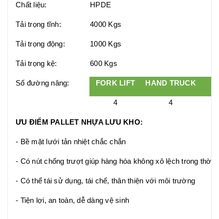
Chất liệu:
HPDE
Tải trọng tĩnh:
4000 Kgs
Tải trọng động:
1000 Kgs
Tải trọng kệ:
600 Kgs
Số đường nâng:
FORK LIFT
HAND TRUCK
ST
4
4
ƯU ĐIỂM PALLET NHỰA LƯU KHO:
- Bề mặt lưới tản nhiệt chắc chắn
- Có nút chống trượt giúp hàng hóa không xô lệch trong thời 
- Có thể tái sử dụng, tái chế, thân thiện với môi trường
- Tiện lợi, an toàn, dễ dàng vệ sinh