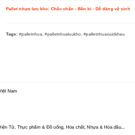
Pallet nhựa lưu kho: Chắc chắn - Bền bỉ - Dễ dàng vệ sinh
Tags:
#palletnhua
,
#palletnhualuukho
,
#palletnhuaxuatkhau
 Việt Nam
Điện Tử, Thực phẩm & Đồ uống, Hóa chất, Nhựa & Hóa dầu...