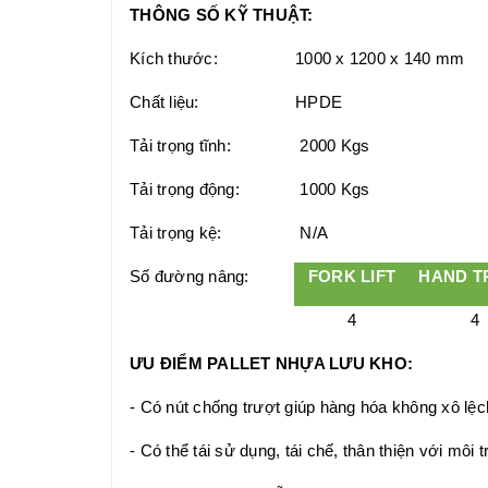
THÔNG SỐ KỸ THUẬT:
Kích thước:
1000 x 1200 x 140 mm
Chất liệu:
HPDE
Tải trọng tĩnh:
2000 Kgs
Tải trọng động:
1000 Kgs
Tải trọng kệ:
N/A
Số đường nâng:
FORK LIFT
HAND T
4
4
ƯU ĐIỂM PALLET NHỰA LƯU KHO:
- Có nút chống trượt giúp hàng hóa không xô lệc
- Có thể tái sử dụng, tái chế, thân thiện với môi 