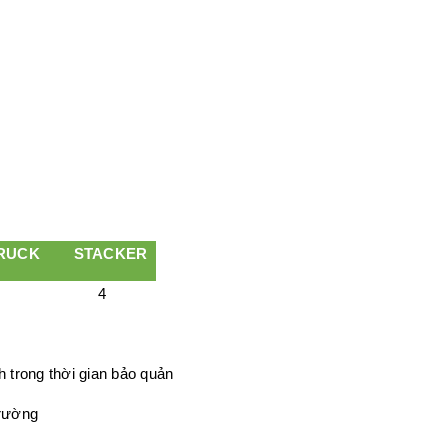
RUCK
STACKER
4
h trong thời gian bảo quản
trường