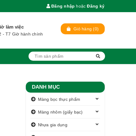
Đăng nhập
hoặc
Đăng ký
iờ làm việc
Giỏ hàng
(
0
)
2 - T7 Giờ hành chính
DANH MỤC
Màng bọc thực phẩm
Màng nhôm (giấy bạc)
Nhựa gia dụng