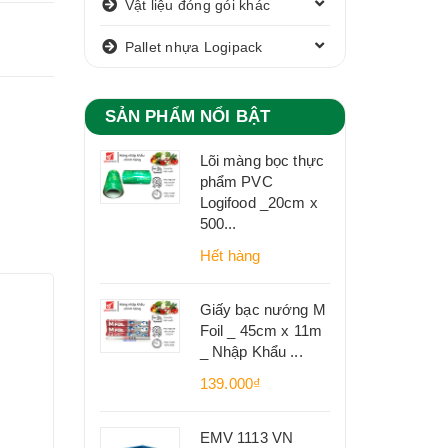
Vật liệu đóng gói khác
Pallet nhựa Logipack
SẢN PHẨM NỔI BẬT
Lõi màng bọc thực
phẩm PVC
Logifood _20cm x
500...
Hết hàng
Giấy bạc nướng M
Foil _ 45cm x 11m
_ Nhập Khẩu ...
139.000₫
EMV 1113 VN